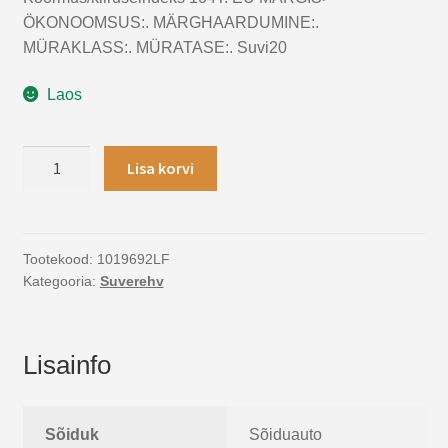
ÖKONOOMSUS:. MÄRGHAARDUMINE:.
MÜRAKLASS:. MÜRATASE:. Suvi20
Laos
225/75R16
Lisa korvi
Laufenn
LD01
Suverehv
104T
Tootekood:
1019692LF
Kategooria:
Suverehv
kogus
Lisainfo
Sõiduk
Sõiduauto