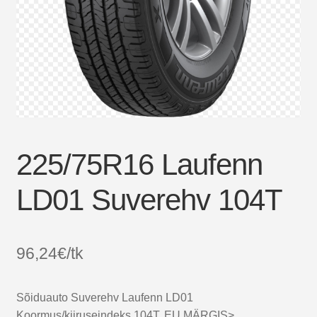
225/75R16 Laufenn
LD01 Suverehv 104T
96,24
€
/tk
Sõiduauto Suverehv Laufenn LD01
Koormus/kiiruseindeks 104T. EU MÄRGIS>