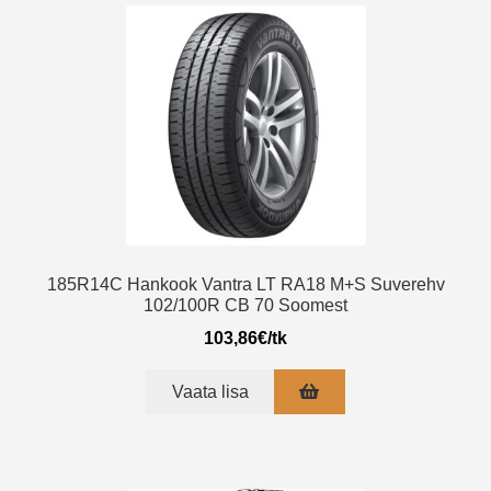
185R14C Hankook Vantra LT RA18 M+S Suverehv
102/100R CB 70 Soomest
103,86
€
/tk
Vaata lisa