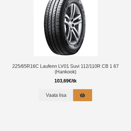
225/65R16C Laufenn LV01 Suvi 112/110R CB 1 67
(Hankook)
103,69
€
/tk
Vaata lisa