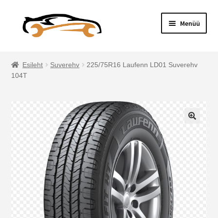
Menüü
Esileht
Esileht
Suverehv
225/75R16 Laufenn LD01 Suverehv
104T
Ostukorv
Pood
Hinnakiri
🔍
Broneering
Minu konto
Meist